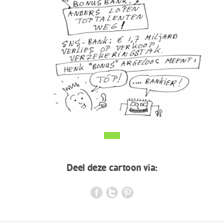
Deel deze cartoon via:
d
n
j