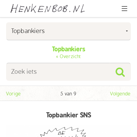
Home
Cartoons
Topbankiers
« Overzicht
Over Henk & Bob
l
Over Peter Pennartz
FAQ
Vorige
5 van 9
Volgende
Contact
Topbankier SNS