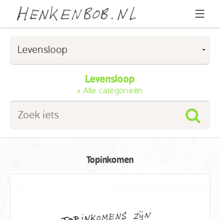
Home
Cartoons
Levensloop
« Alle categorieën
Over Henk & Bob
l
Over Peter Pennartz
FAQ
Topinkomen
Contact