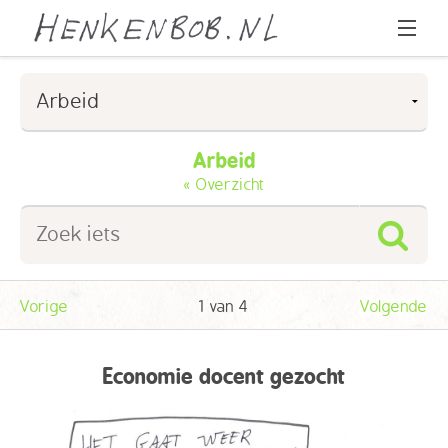
Home
Cartoons
Arbeid
« Overzicht
Over Henk & Bob
l
Over Peter Pennartz
FAQ
Vorige
1 van 4
Volgende
Contact
Economie docent gezocht